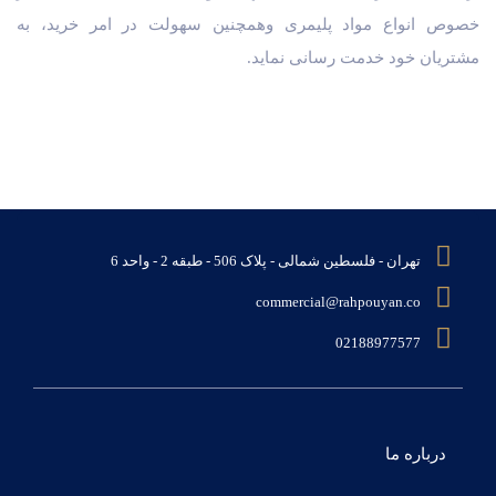
خصوص انواع مواد پلیمری وهمچنین سهولت در امر خرید، به
مشتریان خود خدمت رسانی نماید.
تهران - فلسطین شمالی - پلاک 506 - طبقه 2 - واحد 6
commercial@rahpouyan.co
02188977577
درباره ما