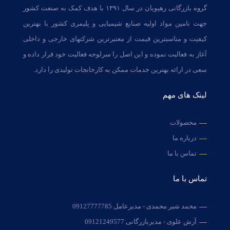
گروه بازرگانی رهپویان در سال ۱۳۹۱ با هدف کمک به صنعت کشور
جهت تامین مواد اولیه صنایع شیمیایی و پلیمری کشور با بهترین
کیفیت و مناسبترین قیمت از معتبرترین شرکتهای خارجی و داخلی
آغاز به فعالیت نموده و این اصل را سرلوحه فعالیت خود قرار داده و
سعی در ارائه بهترین خدمات ممکن به کارخانجات تولیدی را دارد.
لینک های مهم
محصولات
درباره ما
تماس با ما
تماس با ما
محمد شیر محمدی - مدیرعامل
09127777785
آرش علوی - مدیربازرگانی
09121249577