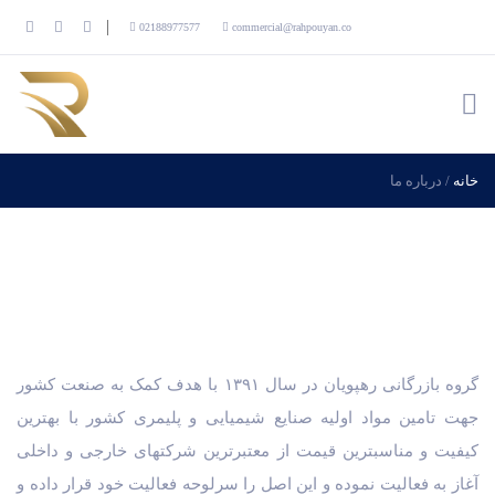
02188977577
commercial@rahpouyan.co
خانه
/
درباره ما
گروه بازرگانی رهپویان در سال ۱۳۹۱ با هدف کمک به صنعت کشور
جهت تامین مواد اولیه صنایع شیمیایی و پلیمری کشور با بهترین
کیفیت و مناسبترین قیمت از معتبرترین شرکتهای خارجی و داخلی
آغاز به فعالیت نموده و این اصل را سرلوحه فعالیت خود قرار داده و