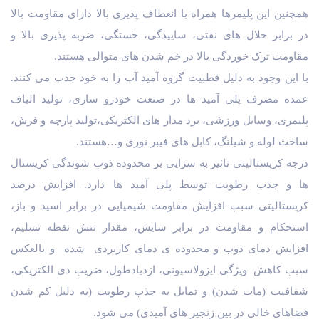
همچنین این پلیمرها همراه با انعطاف پذیری بالا دارای مقاومت بالا
در برابر حلال های نفتی، ساییدگی، خستگی، ضربه پذیری بالا و
مقاومت ترک خوردگی بالا در خم شدن های متوالی هستند.
با این وجود به دلیل قطبیت گروه آمید آب را به خود جذب می کنند.
عمده مصرف پلی آمید ها در صنعت خودرو سازی، تولید الیاف
پلیمری، وسایل ورزشی، برد مدار های الکتریکی،تولید پارچه و فرش،
ساخت لوله و شیلنگ، کابل های فیبر نوری و…هستند.
درجه کریستالیتی تاثیر به سزایی بر محدوده ذوب شوندگی کریستال
ها و جذب رطوبت توسط پلی آمید ها دارد. افزایش درصد
کریستالیتی سبب افزایش مقاومت شیمیایی در برابر اسید و باز،
استحکام و مقاومت در برابر سایش، مقدار تنش نقطه تسلیم،
افزایش دمای ذوب و محدوده ی دمای کاربردی شده و بالعکس
سبب کاهش ویژگی ایزولاسیونی، ازدیادطول، ضریب دی الکتریکی،
شفافیت (مات شدن) و تمایل به جذب رطوبت (به دلیل کم شدن
فضاهای خالی در بین زنجیر های آمیدی) می شود.