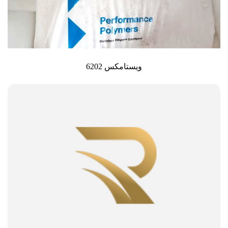
ویستامکس 6202