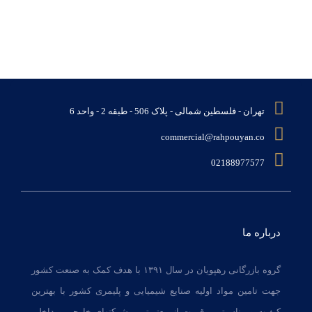
تهران - فلسطین شمالی - پلاک 506 - طبقه 2 - واحد 6
commercial@rahpouyan.co
02188977577
درباره ما
گروه بازرگانی رهپویان در سال ۱۳۹۱ با هدف کمک به صنعت کشور
جهت تامین مواد اولیه صنایع شیمیایی و پلیمری کشور با بهترین
کیفیت و مناسبترین قیمت از معتبرترین شرکتهای خارجی و داخلی