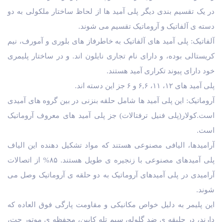
در یک تقسیم بندی دیگر پلی آمید ها از لحاظ ساختار ملکولی به دو
دسته ی آلفاتیک و آروماتیک تقسیم می شوند.
آلفاتیک: پلی آمید های آلفاتیک به خاطرفاز های بلوری و آمورف، نیم
کریستالی بوده، و دارای نام تجاری نایلون اند. و در ساختار پلیمری
خود دارای پیوند تکراری آمید هستند.
پلی آمید های ۱۲، ۱۱، ۶,۶ و ۶ جز این دسته اند.
آروماتیک: این پلی آمید ها شامل حلقه بنزنی در بین گروه های آمیدی
است.کولار(پلی فنیل ترفتالات) جز پلی آمید های معروف آروماتیک
است.
آرامیدها، الیافی مصنوعی هستند که مواد تشکیل دهنده این الیاف
پلی آمیدهای مصنوعی با زنجیره ی طویل هستند. ۸۵% از اتصالات
آرامیدی در پلی آمیدهای آروماتیک به دو حلقه ی آروماتیک وصل می
شوند.
این پلیمر به دلیل خواص مکانیکی و مقاومت پارگی فوق العاده که
دارند، در جلیقه ی ضد گلوله، سیم تله کابین، محفظه ی موتور جت،