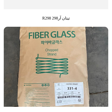
تیتان آر298 R298