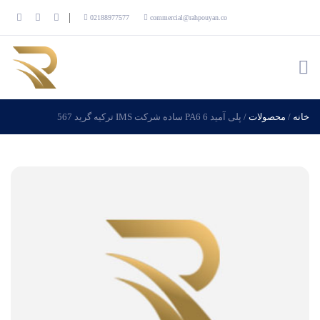
02188977577
commercial@rahpouyan.co
خانه
/
محصولات
/
پلی آمید 6 PA6 ساده شرکت IMS ترکیه گرید 567