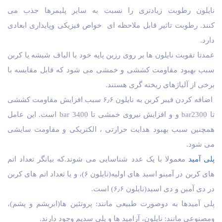
نایلون رطوبت زیادتری را نسبت به سایر پلیمرها جذب می
کنند. رطوبت تاثیر قابل ملاحظه ای خواص فیزیکی وپایداری ابعادی
دارد.
عمدتا تقویت نایلون ها بر روی رزین پایه خود با الیاف شیشه یا کربن
سبب بهبود مقاومت کششی و خمشی می شود که قابل مقایسه با
برخی از آلیاژهای ریخته گری هستند.
اضافه کردن فیبر کربن به نایلون ۶٫۶ سبب افزایش مقاومت کششی
تا bar2300 و و افزایش نیروی خمشی تا bar 3400 است. این عامل
همچنین سبب بهبود هدایت حرارتی ، الکتریکی و مقاومت سایشی
می شود.
پلی آمید
معمولا با یک عدد شناسایی می شوند.که بیانگر تعداد اتم
های کربن در آمینو اسید های اولیه(نایلون ۶)، و یا تعداد اتم های کربن
در دی آمین و دی اسید(نایلون ۶٫۶) است.
پلی آمیدها به دوصورت طبیعی مانند: پروتئین ها(ابریشم و پشم)،
ومصنوعی مانند: نایلون، آرامید ها و پلی سدیم وجود دارند.