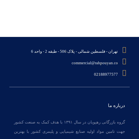
تهران - فلسطین شمالی - پلاک 506 - طبقه 2 - واحد 6
commercial@rahpouyan.co
02188977577
درباره ما
گروه بازرگانی رهپویان در سال ۱۳۹۱ با هدف کمک به صنعت کشور
جهت تامین مواد اولیه صنایع شیمیایی و پلیمری کشور با بهترین