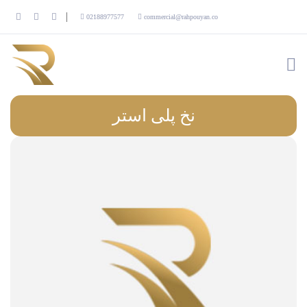
02188977577
commercial@rahpouyan.co
نخ پلی استر