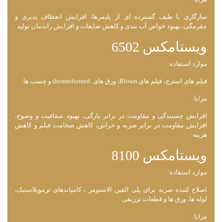
سازگاری با طیف گسترده‌ ای از پلیمرها، افزایش انعطاف ‌پذیری و
چقرمگی، بهبود خواص آب ‌بندی و کاهش ضایعات و افزایش راندمان تولید
ویستامکس 6502
موارد استفاده:
فیلم ‌های استرچ، فیلم ‌های Blown، ورق‌ های thermoformed و چسب‌ ها
مزایا:
افزایش چسبندگی و مقاومت در برابر پارگی، بهبود شفافیت و وضوح،
افزایش مقاومت در برابر ضربه و خراش، کاهش ضخامت فیلم و کاهش
هزینه
ویستامکس 8100
موارد استفاده:
اصلاح کننده ضربه برای پلی الفین‌ الاستومر ، کامپاندهای ترموپلاستیک،
لوله ‌ها، ورق‌ ها و قطعات تزریقی
مزایا: