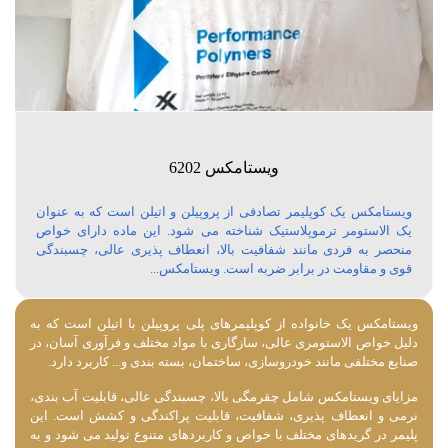
ویستامکس 6202
ویستامکس یک کوپلیمر تصادفی از پروپیلن و اتیلن است که به عنوان
یک الاستومر ترموپلاستیک شناخته می شود. این ماده دارای خواص
منحصر به فردی مانند شفافیت بالا، انعطاف پذیری عالی، چسبندگی
قوی و مقاومت در برابر ضربه است. ویستامکس...
ویستامکس یک خانواده از کوپلیمرهای پلی ‌پروپیلن با اتیلن است که به
دلیل خواص الاستومری عالی، سازگاری با مواد مختلف و فرآوری آسان، در
صنایع مختلفی مانند خودروسازی، ساختمان، بسته ‌بندی و... کاربرد دارد.
مزایای ویستامکس شامل چقرمگی بالا، چسبندگی عالی، قابلیت آب ‌بندی،
نرمی و انعطاف ‌پذیری، شفافیت، قابلیت پراکندگی و کشش است. این
پلیمر در گریدهای مختلف با خواص و کاربردهای متنوع تولید می ‌شود و به