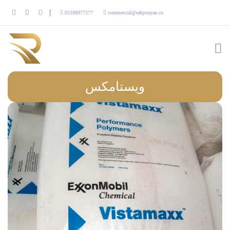
02188977577
commercial@rahpouyan.co
ویستامکس