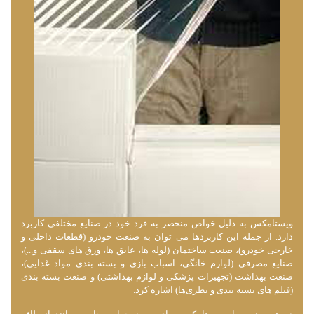
ویستامکس به دلیل خواص منحصر به فرد خود در صنایع مختلفی کاربرد
دارد. از جمله این کاربردها می‌ توان به صنعت خودرو (قطعات داخلی و
خارجی خودرو)، صنعت ساختمان (لوله ‌ها، عایق ‌ها، ورق ‌های سقفی و...)،
صنایع مصرفی (لوازم خانگی، اسباب ‌بازی و بسته ‌بندی مواد غذایی)،
صنعت بهداشت (تجهیزات پزشکی و لوازم بهداشتی) و صنعت بسته ‌بندی
(فیلم ‌های بسته ‌بندی و بطری‌ها) اشاره کرد.