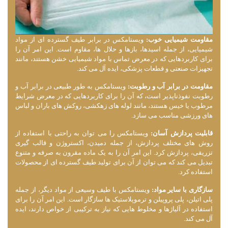
مقاومت شیمیایی خوب:
ویستامکس در برابر طیف گسترده ‌ای از مواد
شیمیایی، از جمله اسیدها، بازها و حلال ‌ها، مقاوم است. این امر آن را
برای کاربردهایی که در معرض تماس با مواد شیمیایی خشن هستند، مانند
تجهیزات صنعتی و قطعات پزشکی، ایده ‌آل می‌ کند.
مقاومت در برابر آب و رطوبت:
ویستامکس به طور طبیعی در برابر آب و
رطوبت نفوذناپذیر است، که آن را برای کاربردهایی که در معرض شرایط
مرطوب یا خیس هستند، مانند لوله ‌های زهکشی، روکش ‌های باران و لباس
‌های ورزشی مناسب می سازد.
قابلیت پردازش آسان:
ویستامکس را می ‌توان به راحتی با استفاده از
روش‌ های مختلف پردازش، از جمله دمیدن، اکستروژن و قالب ‌گیری
تزریقی، پردازش کرد. این امر آن را به یک ماده مقرون به صرفه و متنوع
تبدیل می‌ کند که می ‌توان از آن برای تولید طیف گسترده ‌ای از محصولات
استفاده کرد.
سازگاری با سایر مواد:
ویستامکس با طیف وسیعی از مواد دیگر، از جمله
پلی اتیلن، پلی پروپیلن و ترموپلاستیک ‌ها سازگار است. این امر آن را برای
استفاده در آلیاژها و مخلوط‌ هایی که نیاز به ترکیبی از خواص دارند، ایده
‌آل می ‌کند.