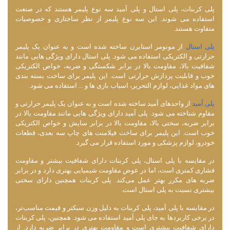
پلی کربنات، پلی استال و پلی آمید سه نوع پلیمر هستند که در صنعت
استفاده می ‌شوند. این سه نوع پلیمر از نظر ساختاری و خصوصیات
متفاوت هستند.
پلی استال
از مونومر استایرن ساخته شده است و به عنوان یک پلیمر
حرارتی و الکتریکی استفاده می ‌شود. پلی استال دارای ویژگی‌ هایی مانند
شفافیت بالا، مقاومت بالا در برابر شکستگی و ضربه، خواص الکتریکی
خوب و قابلیت پردازش حرارتی است. این پلیمر برای ساخت بسته ‌بندی‌
های مواد غذایی، لوازم التحریر، اسباب بازی‌ ها و ... استفاده می ‌شود.
پلی آمید
از واحدهای آمید ساخته شده است و به عنوان یک پلیمر حرارتی و
مقاوم شناخته می شود. پلی آمید دارای ویژگی‌ هایی مانند مقاومت بالا در
برابر ضربه، سختی بالا، مقاومت بالا در برابر سایش و خواص الکتریکی
خوب است. این پلیمر برای ساخت فیلامنت ‌های چاپ سه‌ بعدی، قطعات
خودرو، لوازم پزشکی و مورد استفاده قرار می گیرد.
در مقایسه با پلی استال، پلی کربنات دارای شفافیت بیشتر و مقاومت
فشاری کمتری است، اما در عوض مقاومت شیمیایی بهتری دارد و در برابر
ضربه‌ های مکرر بهتر عمل می‌کند. پلی کربنات همچنین دارای سختی
بیشتری نسبت به پلی استال است.
در مقایسه با پلی آمید، پلی کربنات به دلیل وزن سبکتر و قیمت مناسب‌تر،
در برخی کاربردها به جای پلی آمید استفاده می ‌شود. همچنین، پلی کربنات
دارای شفافیت بیشتری است و مقاومت بهتری در برابر ضربه دارد. از