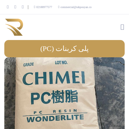
02188977577
commercial@rahpouyan.co
پلی کربنات (PC)