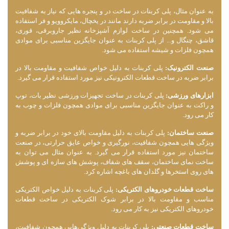
به عنوان مثال، پلی کربنات در ساخت در و پنجره‌ هایی که نیاز به شفافیت
بالا و مقاومت در برابر ضربه دارند مانند در یخچال، مایکروویو و فر استفاده
می ‌شود. همچنین در ساخت لوازم آشپزخانه نظیر جاروبرقی، قوری،
قاشق، چنگال و... از پلی کربنات به عنوان جایگزین مناسبی برای موادی
همچون فلزات و شیشه استفاده می ‌شود.
صنعت الکترونیک:
پلی کربنات به دلیل خواص شفافیت و مقاومت بالا در
برابر ضربه در ساخت قطعات الکترونیکی نیز مورد استفاده قرار می ‌گیرد.
ابزارهای ورزشی:
پلی کربنات در ساخت تجهیزات ورزشی نظیر بات، توپ
و راکت به عنوان جایگزین مناسبی برای موادی همچون فلزات و چوب به
کار می ‌رود.
صنعت ساختمان:
پلی کربنات به دلیل مقاومت بالای خود در برابر ضربه و
ویژگی‌ هایی همچون شفافیت، نورگیری و خواص عایق حرارتی، در صنعت
ساختمان نیز مورد استفاده قرار می‌ گیرد. به عنوان مثال می ‌توان به
ساخت نمای ساختمان، سقف‌ های شفاف، پوشش ‌های سازه‌ ای و پوشش‌
های روی استخرها و گلدان ‌های باغچه اشاره کرد.
ساخت قطعات خودروهای الکتریکی:
پلی کربنات به دلیل خواص الکتریکی
مناسب و مقاومت بالا در برابر شوک الکتریکی در ساخت قطعات
خودروهای الکتریکی نیز به کار می ‌رود.
ساخت قطعات صنعتی:
پلی کربنات به دلیل ویژگی‌هایی همچون شفافیت،