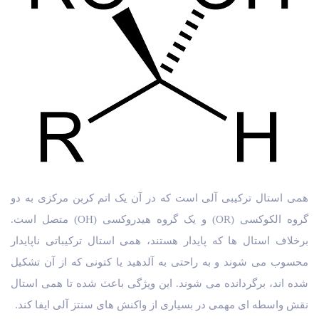
همی استال ترکیبی آلی است که در آن یک اتم کربن مرکزی به دو
گروه الکوکسی (OR) و یک گروه هیدروکسی (OH) متصل است.
برخلاف استال ها که پایدار هستند، همی استال ترکیباتی ناپایدار
محسوب می شوند و به راحتی به آلدهید یا کتونی که از آن تشکیل
شده اند، برگردانده می شوند. این ویژگی باعث شده تا همی استال
نقش واسطه ای مهمی در بسیاری از واکنش های سنتز آلی ایفا کند.