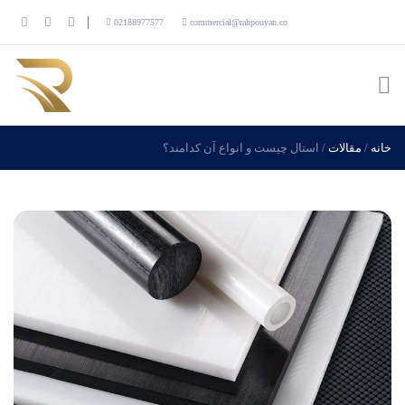
02188977577
commercial@rahpouyan.co
خانه
/
مقالات
/
استال چیست و انواع آن کدامند؟