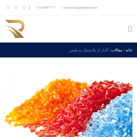
02188977577
commercial@rahpouyan.co
خانه
/
مقالات
/
گذار از پلاستیک به پلیمر