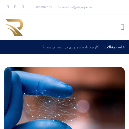
02188977577
commercial@rahpouyan.co
خانه
/
مقالات
/
8 کاربرد نانوتکنولوژی در پلیمر چیست؟