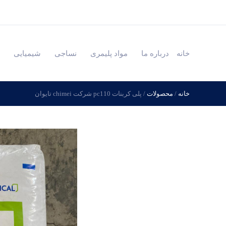
خانه
درباره ما
مواد پلیمری
نساجی
شیمیایی
خانه
/
محصولات
/
پلی کربنات pc110 شرکت chimei تایوان