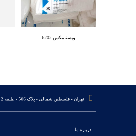
ویستامکس 6202
تهران - فلسطین شمالی - پلاک 506 - طبقه 2 - واحد 6
درباره ما