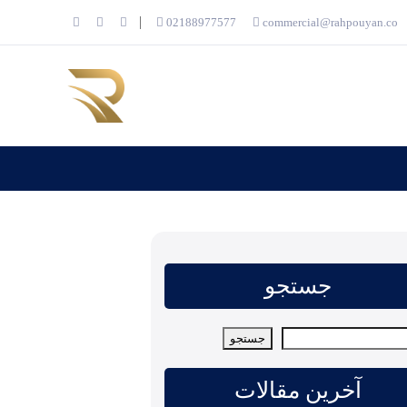
02188977577
commercial@rahpouyan.co
جستجو
و
جستجو
آخرین مقالات