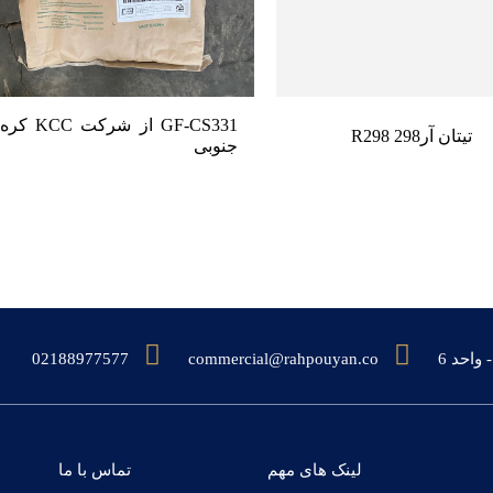
GF-CS331 از شرکت KCC کره
تیتان آر298 R298
جنوبی
02188977577
commercial@rahpouyan.co
لینک های مهم
تماس با ما