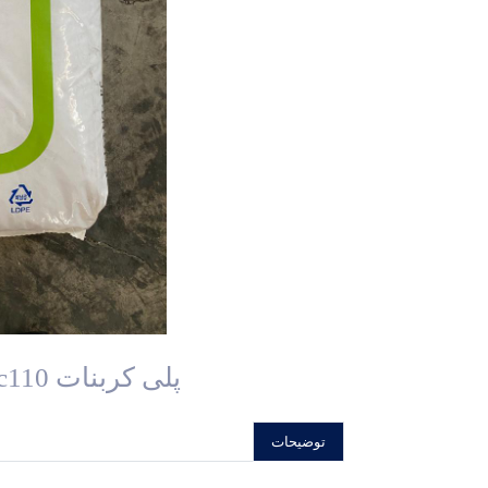
پلی کربنات pc110 شرکت chimei تایوان
توضیحات