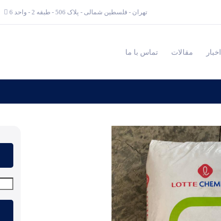
تهران - فلسطین شمالی - پلاک 506 - طبقه 2 - واحد 6
اخبار
مقالات
تماس با ما
جستج