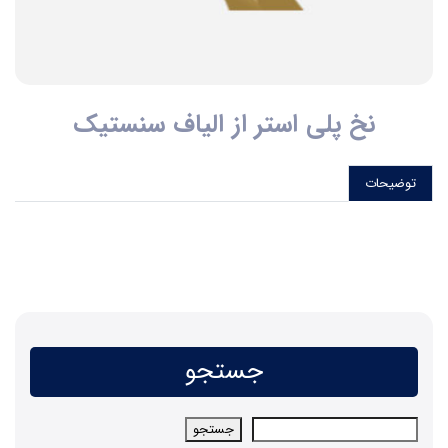
نخ پلی استر از الیاف سنستیک
توضیحات
جستجو
جستجو
جستجو