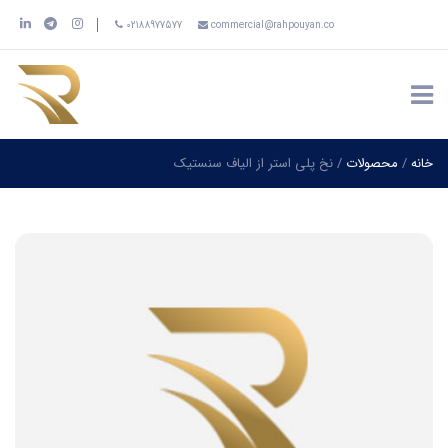
02188977577
commercial@rahpouyan.co
خانه
/
محصولات
/
نخ پلی استر از الیاف سنستیک