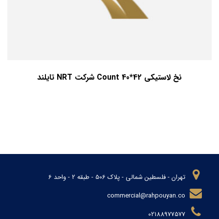
نخ لاستیکی 42*40 Count شرکت NRT تایلند
تهران - فلسطین شمالی - پلاک 506 - طبقه 2 - واحد 6
commercial@rahpouyan.co
02188977577