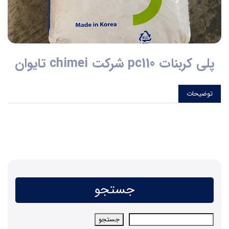
پلی کربنات pc110 شرکت chimei تایوان
توضیحات
جستجو
جستجو
جستجو