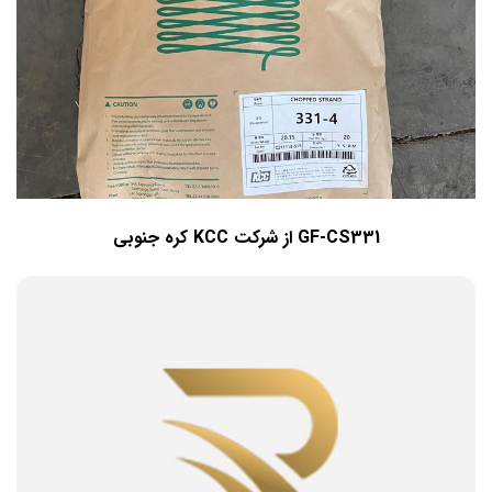
GF-CS331 از شرکت KCC کره جنوبی