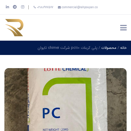
02188977577
commercial@rahpouyan.co
خانه
/
محصولات
/
پلی کربنات pc110 شرکت chimei تایوان