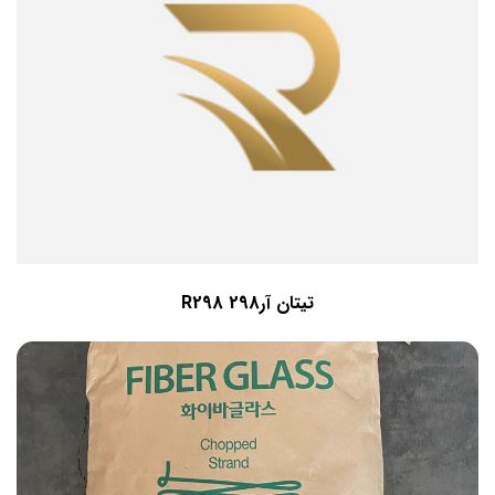
تیتان آر298 R298