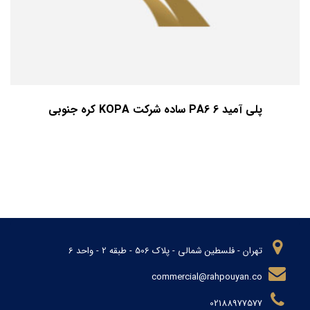
پلی آمید 6 PA6 ساده شرکت KOPA کره جنوبی
تهران - فلسطین شمالی - پلاک 506 - طبقه 2 - واحد 6
commercial@rahpouyan.co
02188977577