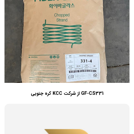
GF-CS331 از شرکت KCC کره جنوبی