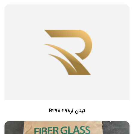
تیتان آر298 R298