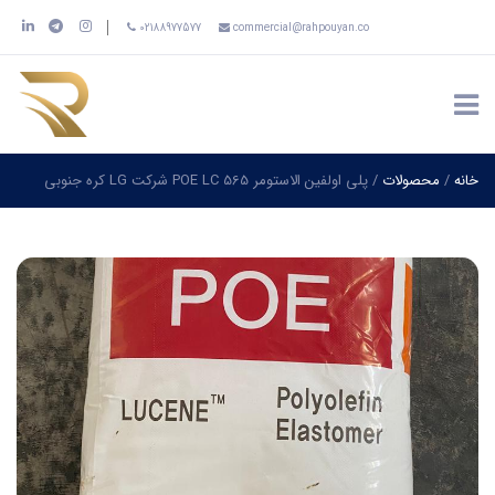
02188977577
commercial@rahpouyan.co
خانه
/
محصولات
/
پلی اولفین الاستومر POE LC 565 شرکت LG کره جنوبی