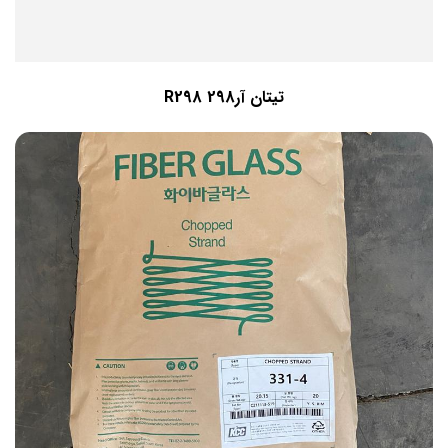
تیتان آر298 R298