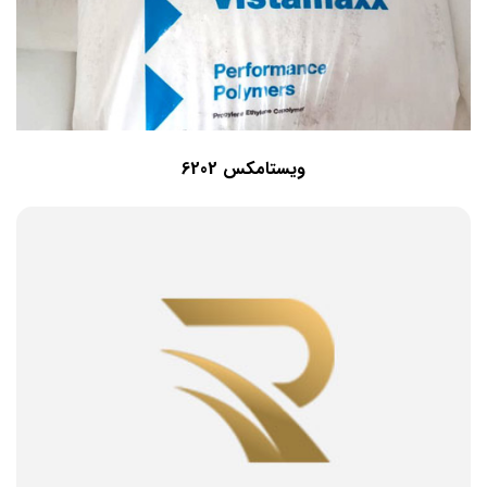
ویستامکس 6202