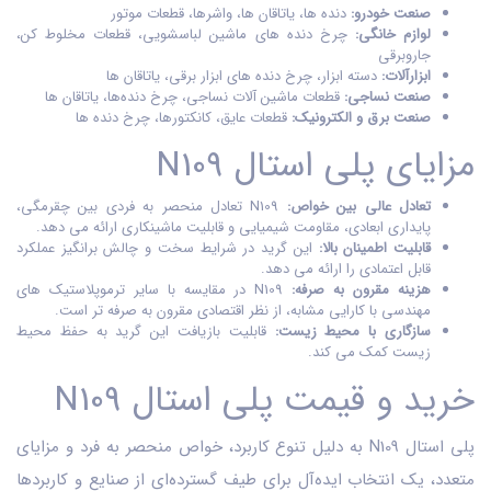
صنعت خودرو:
دنده‌ ها، یاتاقان‌ ها، واشرها، قطعات موتور
لوازم خانگی:
چرخ دنده‌ های ماشین لباسشویی، قطعات مخلوط‌ کن،
جاروبرقی
ابزارآلات:
دسته ابزار، چرخ دنده‌ های ابزار برقی، یاتاقان‌ ها
صنعت نساجی:
قطعات ماشین آلات نساجی، چرخ دنده‌ها، یاتاقان‌ ها
صنعت برق و الکترونیک:
قطعات عایق، کانکتورها، چرخ دنده‌ ها
مزایای پلی استال N109
تعادل عالی بین خواص:
N109 تعادل منحصر به فردی بین چقرمگی،
پایداری ابعادی، مقاومت شیمیایی و قابلیت ماشینکاری ارائه می‌ دهد.
قابلیت اطمینان بالا:
این گرید در شرایط سخت و چالش‌ برانگیز عملکرد
قابل اعتمادی را ارائه می‌ دهد.
هزینه مقرون به صرفه:
N109 در مقایسه با سایر ترموپلاستیک‌ های
مهندسی با کارایی مشابه، از نظر اقتصادی مقرون به صرفه‌ تر است.
سازگاری با محیط زیست:
قابلیت بازیافت این گرید به حفظ محیط
زیست کمک می‌ کند.
خرید و قیمت پلی استال N109
پلی استال N109 به دلیل تنوع کاربرد، خواص منحصر به فرد و مزایای
متعدد، یک انتخاب ایده‌آل برای طیف گسترده‌ای از صنایع و کاربردها