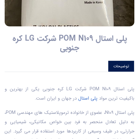
پلی استال POM N109 شرکت LG کره
جنوبی
توضیحات
پلی استال POM N109 شرکت LG کره جنوبی یکی از بهترین و
باکیفیت ترین مواد
پلی استال
در جهان و ایران است.
پلی استال N109، عضوی از خانواده ترموپلاستیک‌ های مهندسی POM،
به دلیل تعادل منحصر به فرد بین خواص مکانیکی، شیمیایی و
حرارتی، در طیف وسیعی از کاربردها مورد استفاده قرار می‌ گیرد. این