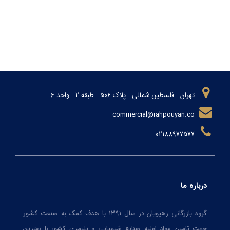
تهران - فلسطین شمالی - پلاک 506 - طبقه 2 - واحد 6
commercial@rahpouyan.co
02188977577
درباره ما
گروه بازرگانی رهپویان در سال ۱۳۹۱ با هدف کمک به صنعت کشور
جهت تامین مواد اولیه صنایع شیمیایی و پلیمری کشور با بهترین