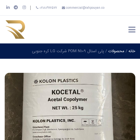
02188977577
commercial@rahpouyan.co
خانه
/
محصولات
/
پلی استال POM N109 شرکت LG کره جنوبی