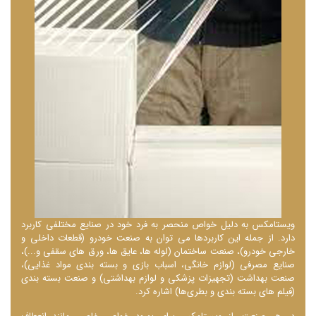
ویستامکس به دلیل خواص منحصر به فرد خود در صنایع مختلفی کاربرد
دارد. از جمله این کاربردها می‌ توان به صنعت خودرو (قطعات داخلی و
خارجی خودرو)، صنعت ساختمان (لوله ‌ها، عایق ‌ها، ورق ‌های سقفی و...)،
صنایع مصرفی (لوازم خانگی، اسباب ‌بازی و بسته ‌بندی مواد غذایی)،
صنعت بهداشت (تجهیزات پزشکی و لوازم بهداشتی) و صنعت بسته ‌بندی
(فیلم ‌های بسته ‌بندی و بطری‌ها) اشاره کرد.