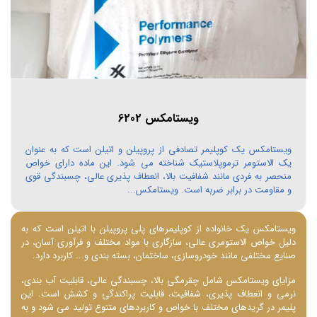
ویستامکس 6202
ویستامکس یک کوپلیمر تصادفی از پروپیلن و اتیلن است که به عنوان
یک الاستومر ترموپلاستیک شناخته می شود. این ماده دارای خواص
منحصر به فردی مانند شفافیت بالا، انعطاف پذیری عالی، چسبندگی قوی
و مقاومت در برابر ضربه است. ویستامکس...
ویستامکس یک خانواده از کوپلیمرهای پلی ‌پروپیلن با اتیلن است که به
دلیل خواص الاستومری عالی، سازگاری با مواد مختلف و فرآوری آسان، در
صنایع مختلفی مانند خودروسازی، ساختمان، بسته ‌بندی و... کاربرد دارد.
مزایای ویستامکس شامل چقرمگی بالا، چسبندگی عالی، قابلیت آب ‌بندی،
نرمی و انعطاف ‌پذیری، شفافیت، قابلیت پراکندگی و کشش است. این
پلیمر در گریدهای مختلف با خواص و کاربردهای متنوع تولید می ‌شود و به