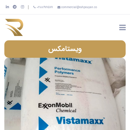
02188977577
commercial@rahpouyan.co
ویستامکس