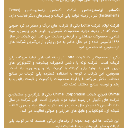
دنیاست و در تولید سایر مواد پلیمری نیز فعالیت دارد.
تکساس اینسترومنتس:
شرکت تکساس اینسترومنتس (Texas
Instruments) نیز در زمینه تولید پلی کربنات و پلیمرهای دیگر فعالیت دارد.
شرکت لوته:
شرکت Lotte یکی از شرکت ‌های بزرگ و معتبر در کره جنوبی
است که در زمینه تولید محصولات شیمیایی، فیلم ‌های پلیمری، مواد
غذایی، محصولات بهداشتی و آرایشی فعالیت می ‌کند. این شرکت در سال
۱۹۴۸ تأسیس شده و در حال حاضر به عنوان یکی از بزرگترین شرکت ‌های
کره جنوبی شناخته می شود.
یکی از محصولاتی که شرکت Lotte در زمینه شیمیایی تولید می‌کند، پلی
کربنات است. شرکت لوته با داشتن تجهیزات پیشرفته و تکنولوژی ‌های
نوین، قادر به تولید پلی کربنات با کیفیت بالا و بهره ‌وری بالا است.
همچنین، این شرکت با توجه به استفاده گسترده پلی کربنات در صنایع
مختلف، تلاش می‌کند تا با ارائه محصولات با کیفیت و قیمت رقابتی، به
رشد و توسعه صنایع مختلف کمک کند.
Chimei تایوان:
شرکت Chimei Corporation یکی از بزرگترین و معتبرترین
شرکت ‌های تایوان در زمینه تولید مواد پلیمری است. این شرکت در سال
۱۹۶۰ تأسیس شده و در حال حاضر در زمینه تولید انواع مواد پلیمری شفاف،
شیشه ‌ای، نفوذناپذیر و عایق ‌های حرارتی و صوتی فعالیت می ‌کند.
این شرکت‌ ها تنها چند نمونه از برندهای بزرگی هستند که در تولید پلی
کربنات و سایر پلیمرهای مرتبط فعالیت دارند.