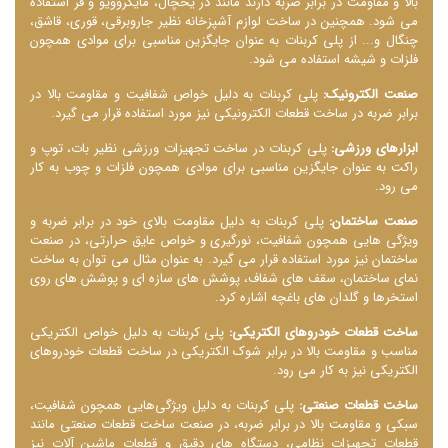
بالا و مقاومت در برابر ضربه دارند مانند در یخچال، مایکروویو و فر استفاده
می ‌شود. همچنین در ساخت لوازم آشپزخانه نظیر جاروبرقی، قوری، قاشق،
چنگال و... از پلی کربنات به عنوان جایگزین مناسبی برای موادی همچون
فلزات و شیشه استفاده می ‌شود.
صنعت الکترونیک:
پلی کربنات به دلیل خواص شفافیت و مقاومت بالا در
برابر ضربه در ساخت قطعات الکترونیکی نیز مورد استفاده قرار می ‌گیرد.
ابزارهای ورزشی:
پلی کربنات در ساخت تجهیزات ورزشی نظیر بات، توپ و
راکت به عنوان جایگزین مناسبی برای موادی همچون فلزات و چوب به کار
می ‌رود.
صنعت ساختمان:
پلی کربنات به دلیل مقاومت بالای خود در برابر ضربه و
ویژگی‌ هایی همچون شفافیت، نورگیری و خواص عایق حرارتی، در صنعت
ساختمان نیز مورد استفاده قرار می‌ گیرد. به عنوان مثال می ‌توان به ساخت
نمای ساختمان، سقف‌ های شفاف، پوشش ‌های سازه‌ ای و پوشش‌ های روی
استخرها و گلدان ‌های باغچه اشاره کرد.
ساخت قطعات خودروهای الکتریکی:
پلی کربنات به دلیل خواص الکتریکی
مناسب و مقاومت بالا در برابر شوک الکتریکی در ساخت قطعات خودروهای
الکتریکی نیز به کار می ‌رود.
ساخت قطعات صنعتی:
پلی کربنات به دلیل ویژگی‌هایی همچون شفافیت،
سبکی و مقاومت بالا در برابر ضربه، در صنعت ساخت قطعات صنعتی مانند
قطعات تجهیزات نظامی، دستگاه‌ های دقیق و قطعات ماشین آلات نیز