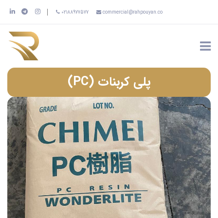
02188977577
commercial@rahpouyan.co
پلی کربنات (PC)