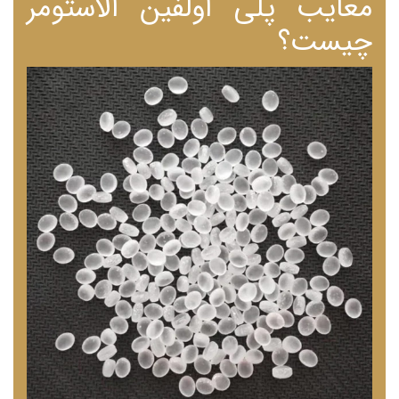
معایب پلی اولفین الاستومر
چیست؟