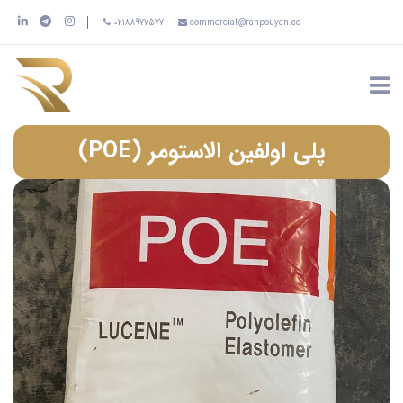
02188977577
commercial@rahpouyan.co
پلی اولفین الاستومر (POE)