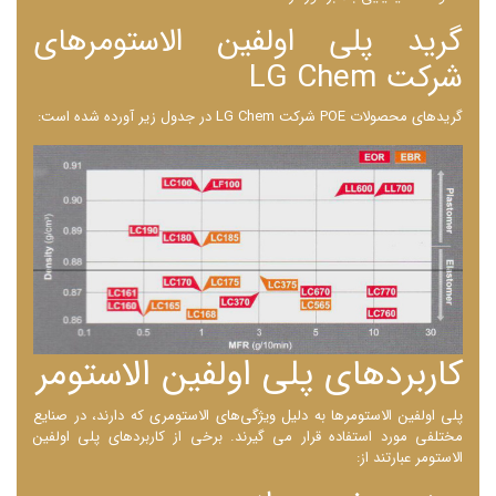
گرید پلی اولفین الاستومرهای
شرکت LG Chem
گریدهای محصولات POE شرکت LG Chem در جدول زیر آورده شده است:
کاربردهای پلی اولفین الاستومر
پلی اولفین الاستومرها به دلیل ویژگی‌های الاستومری که دارند، در صنایع
مختلفی مورد استفاده قرار می‌ گیرند. برخی از کاربردهای پلی اولفین
الاستومر عبارتند از: