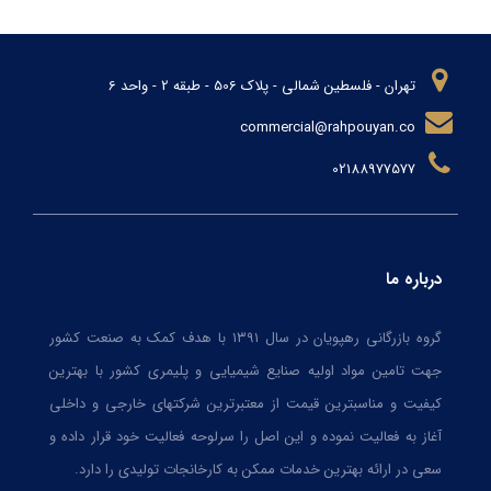
تهران - فلسطین شمالی - پلاک 506 - طبقه 2 - واحد 6
commercial@rahpouyan.co
02188977577
درباره ما
گروه بازرگانی رهپویان در سال ۱۳۹۱ با هدف کمک به صنعت کشور
جهت تامین مواد اولیه صنایع شیمیایی و پلیمری کشور با بهترین
کیفیت و مناسبترین قیمت از معتبرترین شرکتهای خارجی و داخلی
آغاز به فعالیت نموده و این اصل را سرلوحه فعالیت خود قرار داده و
سعی در ارائه بهترین خدمات ممکن به کارخانجات تولیدی را دارد.