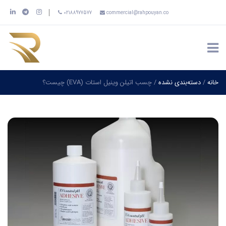
02188977577
commercial@rahpouyan.co
خانه
/
دسته‌بندی نشده
/
چسب اتیلن وینیل استات (EVA) چیست؟