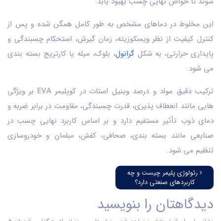
شوند تا خواص نهایی چسب بهبود یابد.
این مخلوط در دماهای مشخص به طور کامل همگن شده و پس از
کنترل کیفیت از نظر ویسکوزیته، زمان گیرش، استحکام چسبندگی و
پایداری حرارتی، به شکل
گرانول
، بلوک، میله یا کارتریج بسته بندی
می شود.
ترکیب دقیق مواد و درصد وینیل استات در کوپلیمر EVA بر ویژگی
هایی مانند انعطاف پذیری، قدرت چسبندگی، مقاومت در برابر ضربه و
دمای ذوب تأثیر مستقیم دارد و بر اساس کاربرد نهایی چسب در
صنایعی مانند بسته بندی، صحافی، کفش، مبلمان و خودروسازی
تنظیم می شود.
Post navigation
رئولوژی پلیمر چیست و چه
کاربردهای صنعتی دارد؟
دیدگاهتان را بنویسید