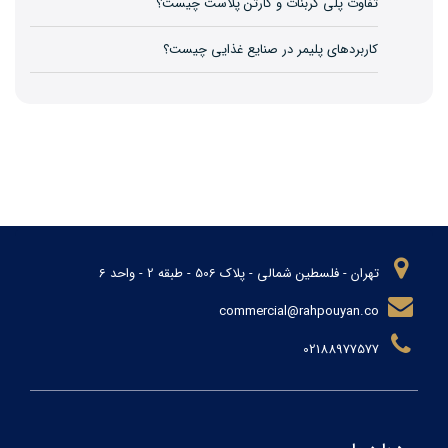
تفاوت پلی کربنات و کارتن پلاست چیست؟
کاربردهای پلیمر در صنایع غذایی چیست؟
تهران - فلسطین شمالی - پلاک 506 - طبقه 2 - واحد 6
commercial@rahpouyan.co
02188977577