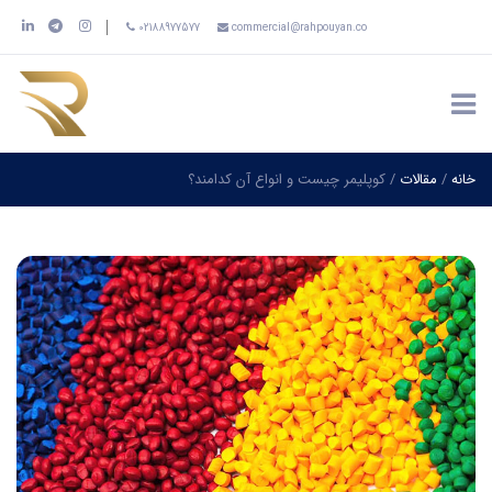
02188977577
commercial@rahpouyan.co
خانه
/
مقالات
/
کوپلیمر چیست و انواع آن کدامند؟